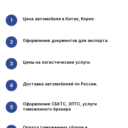
Цена автомобиля в Китае, Корее.
+7
Нажимая на кнопку, вы соглашаетесь с
Политикой обработки персональных данных
Оформление документов для экспорта.
ОТПРАВИТЬ ЗАЯВКУ
Цены на логистические услуги.
Подписывайтесь на наш Телеграм-
канал!
Следите за свежими новостями, акциями и
Доставка автомобилей по России.
эксклюзивными предложениями!
Подписаться
Оформление СБКТС, ЭПТС, услуги
таможенного брокера
Оплата таможенных сборов и