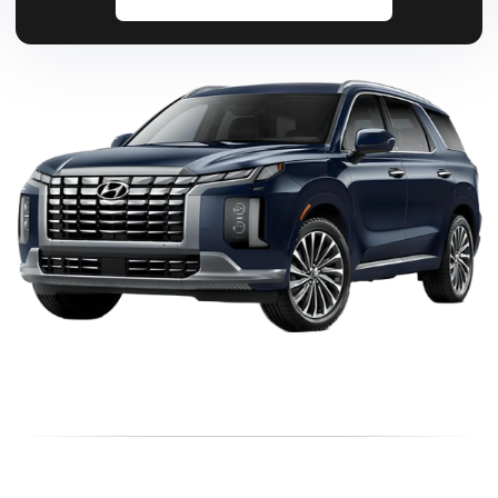
ИЗМЕНЕНИЕ ПОКАЗАНИЙ
ОДОМЕТРА.
НЕКОТОРЫЕ ПРОДАВЦЫ МОГУТ
НАМЕРЕННО ИЗМЕНЯТЬ ДАННЫЕ
О ПРОБЕГЕ АВТОМОБИЛЯ, ЧТОБЫ
УВЕЛИЧИТЬ ЕГО СТОИМОСТЬ.
ПРИМЕНЕНИЕ В РФ
ИСПОЛЬЗОВАНИЕ ПЛОХОГО
ТОПЛИВА И ПЕРЕДВИЖЕНИЕ ПО
НЕКАЧЕСТВЕННЫМ ДОРОГАМ
МОГУТ ПРИВЕСТИ К ДОРОГОМУ
И СЛОЖНОМУ РЕМОНТУ
АВТОМОБИЛЯ.