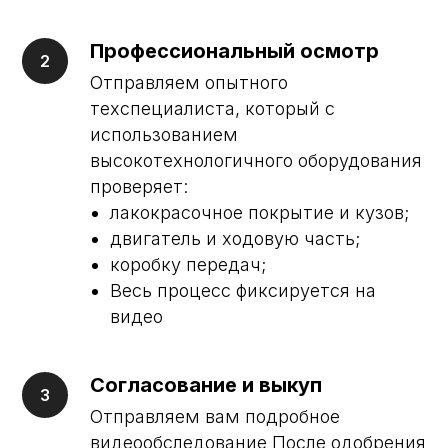
Профессиональный осмотр
Отправляем опытного
техспециалиста, который с
использованием
высокотехнологичного оборудования
БОЛЕЕ 3 ЛЕТ
проверяет:
ОПЫТА НА РЫНКЕ
РАБОТАЕМ ЧЕСТНО И ПРОЗРАЧНО
лакокрасочное покрытие и кузов;
двигатель и ходовую часть;
коробку передач;
Весь процесс фиксируется на
видео
Согласование и выкуп
Отправляем вам подробное
видеообследование После одобрения