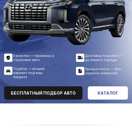
Качество — проверка и
Доставка под ключ —
страховка авто.
до вашего города.
Подбор — лучший
Прозрачность — без
вариант под ваш
скрытых комиссий.
бюджет.
БЕСПЛАТНЫЙ ПОДБОР АВТО
КАТАЛОГ