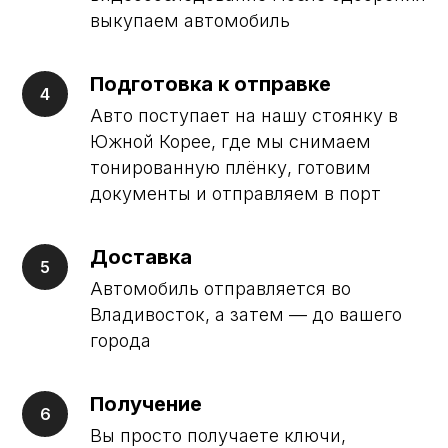
выкупаем автомобиль
О НАС
Подготовка к отправке
Авто поступает на нашу стоянку в
Южной Корее, где мы снимаем
тонированную плёнку, готовим
документы и отправляем в порт
Доставка
Автомобиль отправляется во
Мы — компания LES AUTO EXPORT,
Владивосток, а затем — до вашего
основанный Эвелиной Лим. Наша команда
специализируется на экспорте автомобилей и
города
спецтехники из Кореи и Китая, контролируя
процесс напрямую без посредников.
Главный принцип нашей работы —
Получение
надёжность и прозрачность. Каждый
автомобиль проходит техническую проверку
Вы просто получаете ключи,
и страхуется на всех этапах доставки.