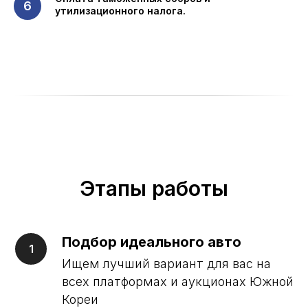
утилизационного налога.
МЫ В ЦИФРАХ
БОЛЕЕ 3000
ДОВЕРЯЮТ НАМ И
РЕКОМЕНДУЮТ ДРУЗЬЯМ
Этапы работы
Подбор идеального авто
Ищем лучший вариант для вас на
ОТ 7 ДНЕЙ
всех платформах и аукционах Южной
СРОК ДОСТАВКИ АВТО
С МОМЕНТА ВЫКУПА
Кореи